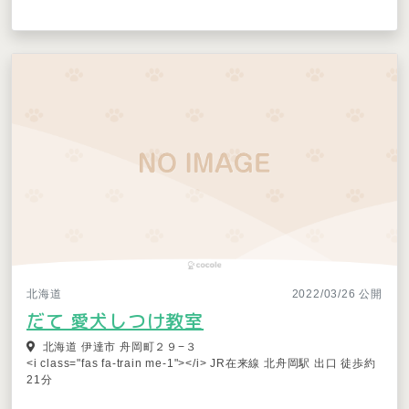
北海道
2022/03/26 公開
だて 愛犬しつけ教室
北海道 伊達市 舟岡町２９−３
<i class="fas fa-train me-1"></i> JR在来線 北舟岡駅 出口 徒歩約
21分