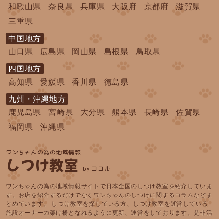
和歌山県
奈良県
兵庫県
大阪府
京都府
滋賀県
三重県
中国地方
山口県
広島県
岡山県
島根県
鳥取県
四国地方
高知県
愛媛県
香川県
徳島県
九州・沖縄地方
鹿児島県
宮崎県
大分県
熊本県
長崎県
佐賀県
福岡県
沖縄県
ワンちゃんの為の地域情報
しつけ教室
by ココル
ワンちゃんの為の地域情報サイトで日本全国のしつけ教室を紹介していま
す。お店を紹介するだけでなくワンちゃんのしつけに関するコラムなどま
とめています。 しつけ教室を探している方、しつけ教室を運営している
施設オーナーの架け橋となれるように更新、運営をしております。是非活