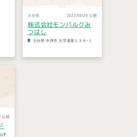
大分県
2022/03/26 公開
株式会社モンパルクみ
つはし
大分県 中津市 大字湯屋１３９−１
26 公開
ド
山手