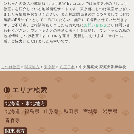
ンちゃんの為の地域情報 しつけ教室 by ココル では日本各地の『しつけ
教室』を紹介している地域情報サイトです。東京都にしつけ教室がござい
ましたら情報をお寄せください。また施設関係者の方につきましてはぜひ
施設のPRサイトとしてご活用ください。無料にて掲載させていただきま
す。ご不明点、ご相談等ありましたらお気軽に
お問い合わせ
よりお問い合
わせください。ワンちゃんとの快適な暮らしを目指し、ワンちゃんの為の
地域情報 しつけ教室 by ココル を運営、更新しております。皆様の共
感、ご協力いただけましたら幸いです。
しつけ教室
関東地方
東京都
八王子市
中央警察犬 家庭犬訓練学校
エリア検索
北海道・東北地方
北海道
福島県
山形県
秋田県
宮城県
岩手県
青森県
関東地方